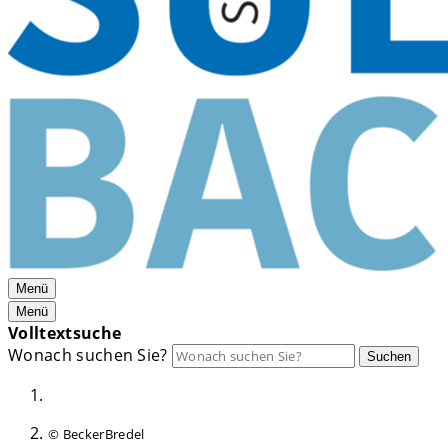
Menü
Menü
Volltextsuche
Wonach suchen Sie?
Suchen
© BeckerBredel