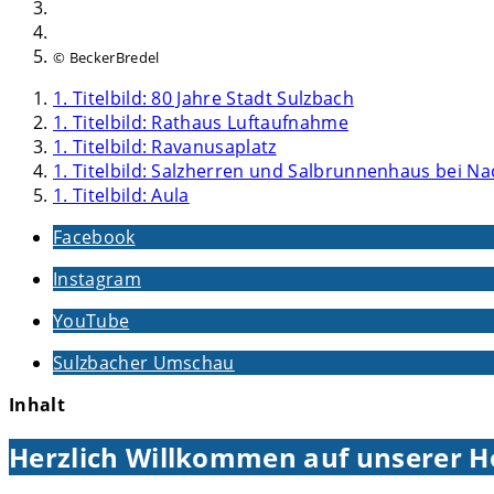
© BeckerBredel
1. Titelbild: 80 Jahre Stadt Sulzbach
1. Titelbild: Rathaus Luftaufnahme
1. Titelbild: Ravanusaplatz
1. Titelbild: Salzherren und Salbrunnenhaus bei Na
1. Titelbild: Aula
Facebook
Instagram
YouTube
Sulzbacher Umschau
Inhalt
Herzlich Willkommen auf unserer 