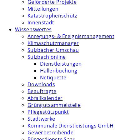
Geförderte Projekte
Mitteilungen
Katastrophenschutz
Innenstadt
Wissenswertes
Anregungs- & Ereignismanagement
Klimaschutzmanager
Sulzbacher Umschau
Sulzbach online
Dienstleistungen
Hallenbuchung
Netiquette
Downloads
Beauftragte
Abfallkalender
Grüngutsammelstelle
Pflegestützpunkt
Stadtwerke
Kommunale Dienstleistungs GmbH
Gewerbetreibende
Bürgerdienste Saar